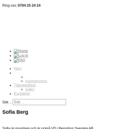
Ring oss:
0704 25 24 24
BERGSBOS Svenska AB
Vi
bygger allt - överallt
Hem
Om oss
Vilka är vi?
Kundreferenser
Tjänsteutbud
Galleri
Kontakter
Sök ...
Sofia Berg
Sofia är grundare och är också VD i Bergsbos Svenska AB