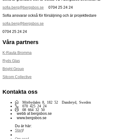
sofia.berg@bergsbos.se
0704 25 24 24
Sofia ansvarar också för försäljning och är projektledare
sofia.berg@bergsbos.se
0704 25 24 24
Våra partners
K-Rauta Bromma
Ryds Glas
Bright Group
Sitcom Collective
Kontakta oss
Mörbydalen 8, 182 52 Danderyd, Sweden
070 425 24 24
08 664 32 50
webb at bergsbos.se
www.bergsbos.se
Du är här:
Start
/
Om oss
/