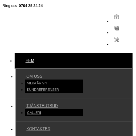
Ring oss:
0704 25 24 24
BERGSBOS Svenska AB
Vi bygger allt - överallt
HEM
OM OSS
VILKA ÄR VI?
KUNDREFERENSER
TJÄNSTEUTBUD
GALLERI
KONTAKTER