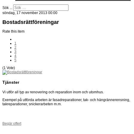
Sök ...
söndag, 17 november 2013 00:00
Bostadsrättföreningar
Rate this item
1
2
3
4
5
(1 Vote)
Tjänster
Vi utför all typ av renovering och reparation inom och utomhus.
Exempel på utförda arbeten är fasadreparationer, tak- och hängrännerensning,
takreparationer, snickerarbeten m.m.
Begär offert